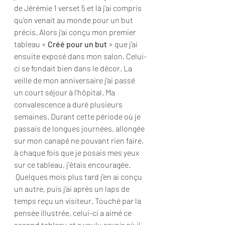
de Jérémie 1 verset 5 et là j’ai compris 
qu’on venait au monde pour un but 
précis. Alors j’ai conçu mon premier 
tableau « 
Créé pour un but
 » que j’ai 
ensuite exposé dans mon salon. Celui-
ci se fondait bien dans le décor. La 
veille de mon anniversaire j’ai passé 
un court séjour à l’hôpital. Ma 
convalescence a duré plusieurs 
semaines. Durant cette période où je 
passais de longues journées, allongée 
sur mon canapé ne pouvant rien faire, 
à chaque fois que je posais mes yeux 
sur ce tableau, j’étais encouragée. 
 Quelques mois plus tard j’en ai conçu 
un autre, puis j’ai après un laps de 
temps reçu un visiteur. Touché par la 
pensée illustrée, celui-ci a aimé ce 
second tableau et a voulu savoir où il 